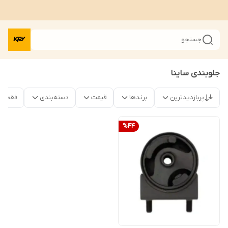
جستجو
جلوبندی ساینا
پربازدیدترین
برندها
قیمت
دسته‌بندی
فقط م
%
44