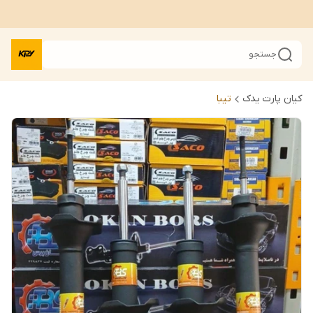
جستجو
کیان پارت یدک
تیبا