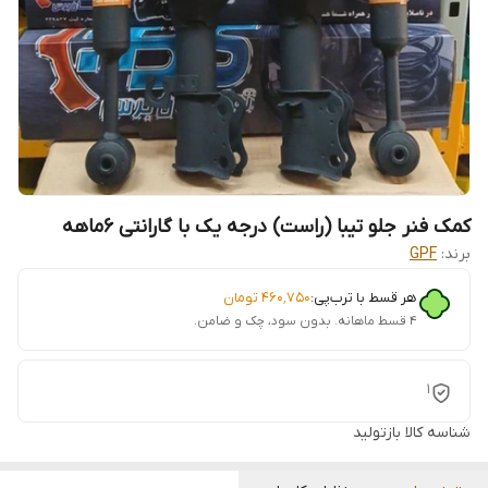
کمک فنر جلو تیبا (راست) درجه یک با گارانتی 6ماهه
برند:
GPF
هر قسط با ترب‌پی:
۴۶۰٬۷۵۰
تومان
۴ قسط ماهانه. بدون سود، چک و ضامن.
1
شناسه کالا
بازتولید