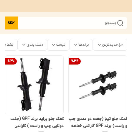
جستجو
جدیدترین
برندها
قیمت
دسته‌بندی
فقط محص
%
30
%
36
کمک جلو تیبا (جفت دو عددی چپ
کمک جلو پراید برند GPF (جفت
و راست) برند GPF گارانتی 6ماهه
دوتایی چپ و راست ) گارانتی