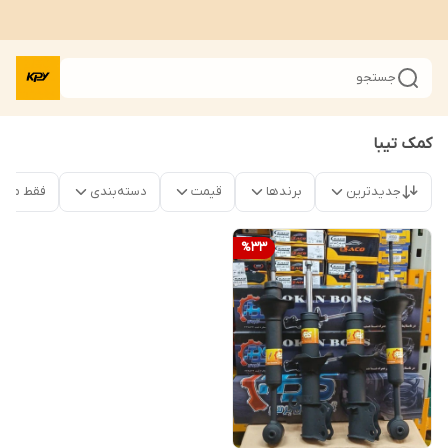
جستجو
کمک تیبا
جدیدترین
برندها
قیمت
دسته‌بندی
فقط محص
%
33