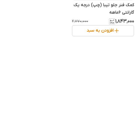
کمک فنر جلو تیبا (چپ) درجه یک
گارانتی 6ماهه
۱٬۸۴۳٬۰۰۰
۲٬۷۷۰٬۰۰۰
افزودن به سبد