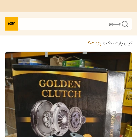
جستجو
کیان پارت یدک
پژو 405