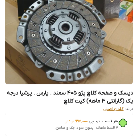
دیسک و صفحه کلاچ پژو 405 سمند . پارس . پرشیا درجه
یک (گارانتی 3 ماهه) کیت کلاچ
برند:
گلدن اصلی
هر قسط با ترب‌پی:
۹۹۵٬۰۰۰
تومان
۴ قسط ماهانه. بدون سود، چک و ضامن.