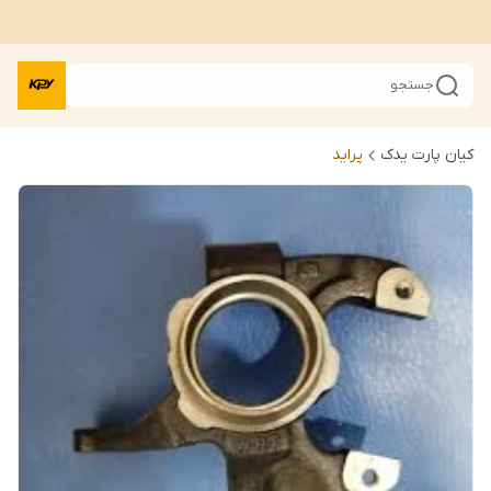
جستجو
کیان پارت یدک
پراید