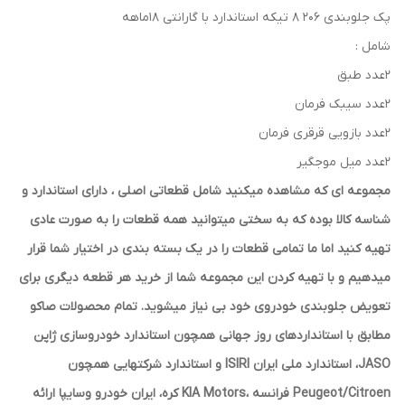
پک جلوبندی ۲۰۶ ۸ تیکه استاندارد با گارانتی ۱۸ماهه
شامل :
۲عدد طبق
۲عدد سیبک فرمان
۲عدد بازویی قرقری فرمان
۲عدد میل موجگیر
مجموعه ای که مشاهده میکنید شامل قطعاتی اصلی ، دارای استاندارد و
شناسه کالا بوده که به سختی میتوانید همه قطعات را به صورت عادی
تهیه کنید اما ما تمامی قطعات را در یک بسته بندی در اختیار شما قرار
میدهیم و با تهیه کردن این مجموعه شما از خرید هر قطعه دیگری برای
تعویض جلوبندی خودروی خود بی نیاز میشوید. تمام محصولات صاکو
مطابق با استانداردهای روز جهانی همچون استاندارد خودروسازی ژاپن
JASO، استاندارد ملی ایران ISIRI و استاندارد شرکتهایی همچون
Peugeot/Citroen فرانسه ،KIA Motors کره، ایران خودرو وسایپا ارائه