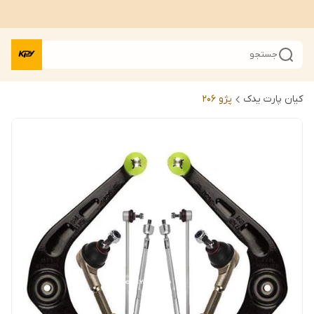
جستجو
کیان پارت یدک
پژو 206