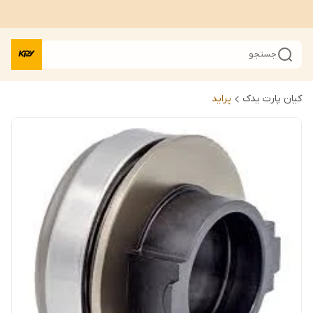
جستجو
کیان پارت یدک
پراید