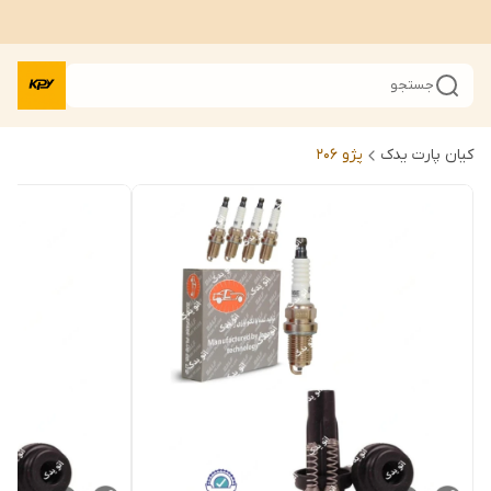
جستجو
کیان پارت یدک
پژو 206