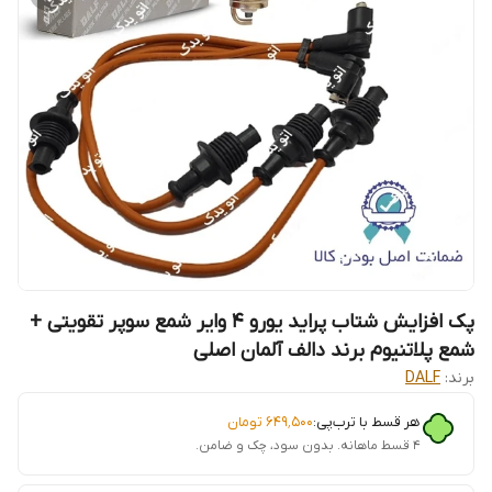
پک افزایش شتاب پراید یورو ۴ وایر شمع سوپر تقویتی +
شمع پلاتنیوم برند دالف آلمان اصلی
برند:
DALF
هر قسط با ترب‌پی:
۶۴۹٬۵۰۰
تومان
۴ قسط ماهانه. بدون سود، چک و ضامن.