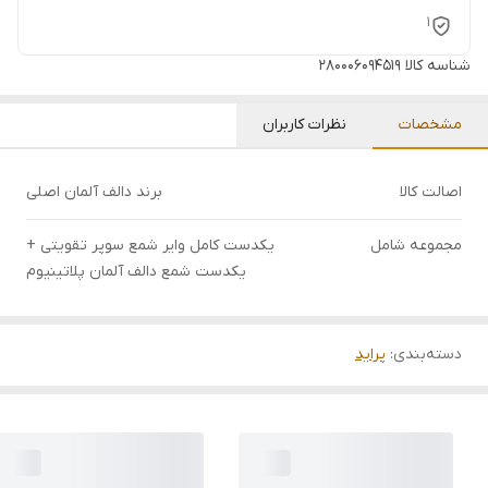
1
شناسه کالا
280006094519
مشخصات
نظرات کاربران
اصالت کالا
برند دالف آلمان اصلی
مجموعه شامل
یکدست کامل وایر شمع سوپر تقویتی +
یکدست شمع دالف آلمان پلاتینیوم
دسته‌بندی
:
پراید