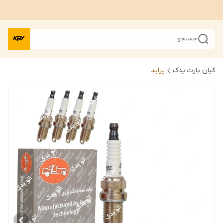
جستجو
کیان پارت یدک
پراید