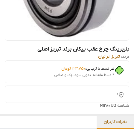
بلربرینگ چرخ عقب پیکان برند تبریز اصلی
برند:
تبریز ایرانیان
هر قسط با ترب‌پی:
۲۲۳٬۷۵۰
تومان
۴ قسط ماهانه. بدون سود، چک و ضامن.
0
شناسه کالا
411280
نظرات کاربران