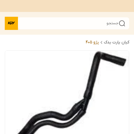
جستجو
کیان پارت یدک
پژو 405