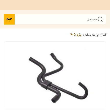
جستجو
کیان پارت یدک
پژو 405