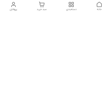
خانه
دسته‌بندی
سبد خرید
پروفایل
دسترسی سریع
تماس با ما
شماره تماس
09156856806
آدرس ایمیل
mahdiomrani6620@gmail.com
معرفی فروشگاه