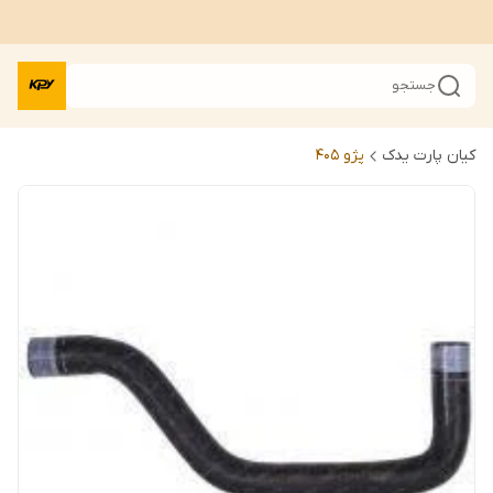
جستجو
کیان پارت یدک
پژو 405