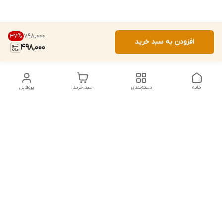
۷۹۸٬۰۰۰
37
%
افزودن به سبد خرید
498,000
خانه
دسته‌بندی
سبد خرید
پروفایل
دسترسی سریع
تماس با ما
شماره تماس
09156856806