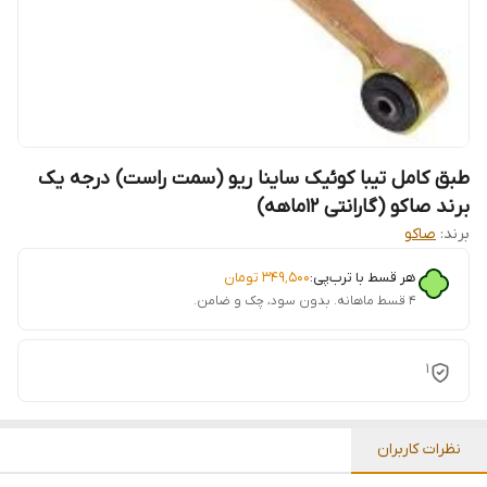
طبق کامل تیبا کوئیک ساینا ریو (سمت راست) درجه یک
برند صاکو (گارانتی 12ماهه)
برند:
صاکو
هر قسط با ترب‌پی:
۳۴۹٬۵۰۰
تومان
۴ قسط ماهانه. بدون سود، چک و ضامن.
1
نظرات کاربران