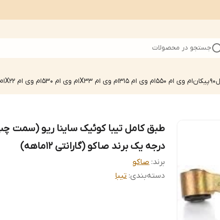
جستجو در محصولات
90
پیکان
ام وی ام 550
ام وی ام 315
ام وی ام X33
ام وی ام 530
ام وی ام X22
ام 
طبق کامل تیبا کوئیک ساینا ریو (سمت چپ
درجه یک برند صاکو (گارانتی 12ماهه)
برند:
صاکو
دسته‌بندی
:
تیبا