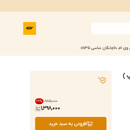
وی ام 110
چانگان شاسی cs35
 )
1
۱٬۹۸۵٬۰۰۰
29
%
1,398,000
افزودن به سبد خرید