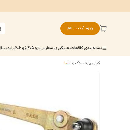
ورود / ثبت نام
دسته‌بندی کالاها
خانه
پیگیری سفارش
پژو 405
پژو 206
پراید
تیبا
ال
کیان پارت یدک
تیبا