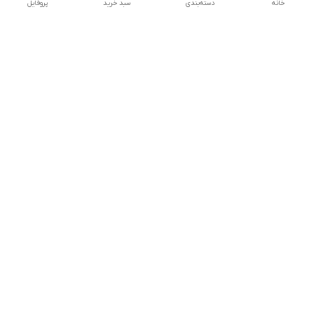
خانه
دسته‌بندی
سبد خرید
پروفایل
دسترسی سریع
تماس با ما
شماره تماس
09156856806
آدرس ایمیل
mahdiomrani6620@gmail.com
معرفی فروشگاه