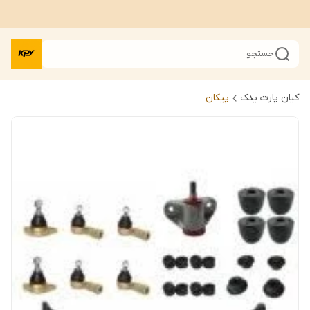
جستجو
کیان پارت یدک
پیکان