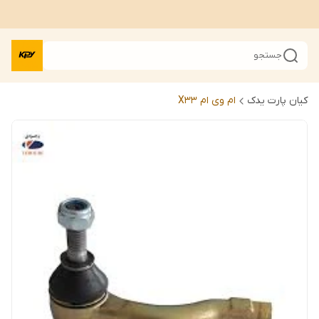
جستجو
کیان پارت یدک
ام وی ام X33