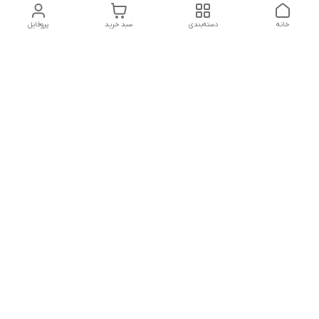
خانه
دسته‌بندی
سبد خرید
پروفایل
دسترسی سریع
تماس با ما
شماره تماس
09156856806
آدرس ایمیل
mahdiomrani6620@gmail.com
معرفی فروشگاه