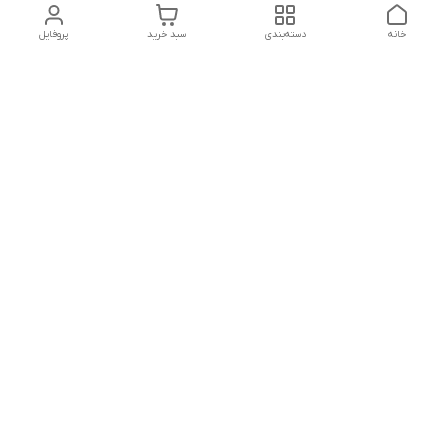
خانه
دسته‌بندی
سبد خرید
پروفایل
دسترسی سریع
تماس با ما
شماره تماس
09156856806
آدرس ایمیل
mahdiomrani6620@gmail.com
معرفی فروشگاه