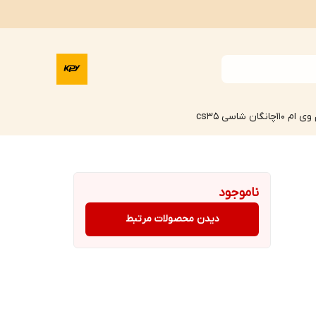
وی ام 110
چانگان شاسی cs35
ناموجود
دیدن محصولات مرتبط