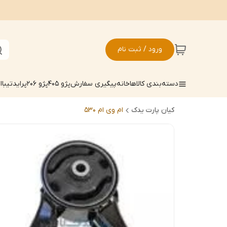
ورود / ثبت نام
دسته‌بندی کالاها
خانه
پیگیری سفارش
پژو 405
پژو 206
پراید
تیبا
ال
کیان پارت یدک
ام وی ام 530