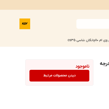
وی ام 110
چانگان شاسی cs35
 کوچک قرقره ای ام وی ام X33 درجه
ناموجود
دیدن محصولات مرتبط