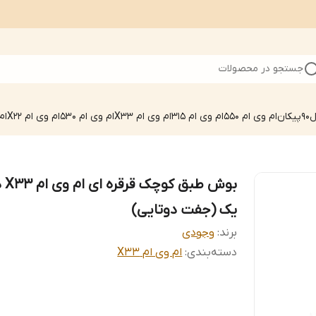
جستجو در محصولات
90
پیکان
ام وی ام 550
ام وی ام 315
ام وی ام X33
ام وی ام 530
ام وی ام X22
ام 
بوش طبق
یک (جفت دوتایی)
برند:
وجودی
دسته‌بندی
:
ام وی ام X33