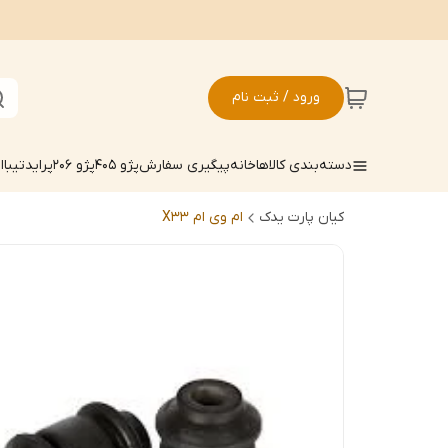
ورود / ثبت نام
دسته‌بندی کالاها
خانه
پیگیری سفارش
پژو 405
پژو 206
پراید
تیبا
ال
کیان پارت یدک
ام وی ام X33