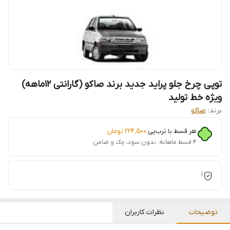
توپی چرخ جلو پراید جدید برند صاکو (گارانتی 12ماهه)
ویژه خط تولید
برند:
صاکو
هر قسط با ترب‌پی:
۲۲۴٬۵۰۰
تومان
۴ قسط ماهانه. بدون سود، چک و ضامن.
1
توضیحات
نظرات کاربران