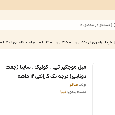
جستجو در محصولات
90
پیکان
ام وی ام 550
ام وی ام 315
ام وی ام X33
ام وی ام 530
ام وی ام X22
ام 
میل موجگیر تیبا . کوئیک . ساینا (جفت
دوتایی) درجه یک گارانتی 12 ماهه
برند:
صاکو
دسته‌بندی
:
تیبا