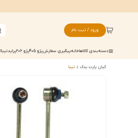
ورود / ثبت نام
دسته‌بندی کالاها
خانه
پیگیری سفارش
پژو 405
پژو 206
پراید
تیبا
ال
کیان پارت یدک
تیبا