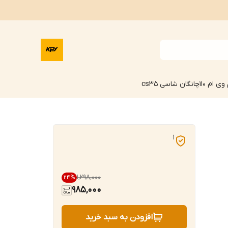
وی ام 110
چانگان شاسی cs35
1
۱٬۲۹۸٬۰۰۰
24
%
985,000
افزودن به سبد خرید