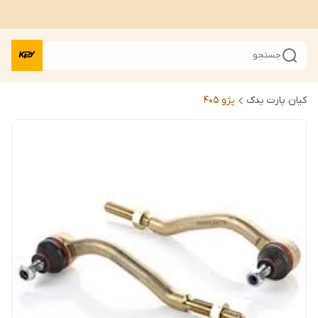
جستجو
کیان پارت یدک
پژو 405