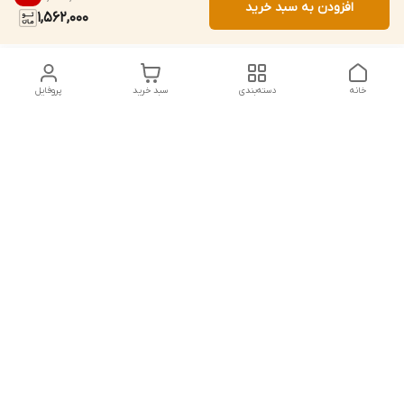
افزودن به سبد خرید
1,562,000
خانه
دسته‌بندی
سبد خرید
پروفایل
دسترسی سریع
تماس با ما
شماره تماس
09156856806
آدرس ایمیل
mahdiomrani6620@gmail.com