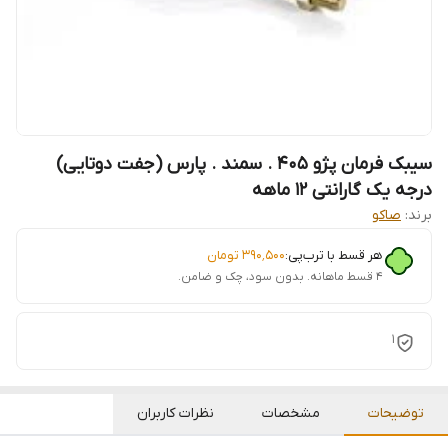
سیبک فرمان پژو 405 . سمند . پارس (جفت دوتایی)
درجه یک گارانتی 12 ماهه
برند:
صاکو
هر قسط با ترب‌پی:
۳۹۰٬۵۰۰
تومان
۴ قسط ماهانه. بدون سود، چک و ضامن.
1
توضیحات
مشخصات
نظرات کاربران