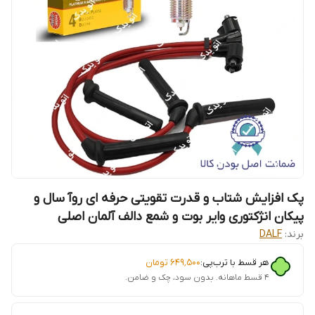
پک افزایش شتاب و قدرت تقویتی حرفه ای روآ سال و
پیکان انژکتوری وایر بوت و شمع دالف آلمان اصلی
برند:
DALF
هر قسط با ترب‌پی:
۶۴۹٬۵۰۰
تومان
۴ قسط ماهانه. بدون سود، چک و ضامن.