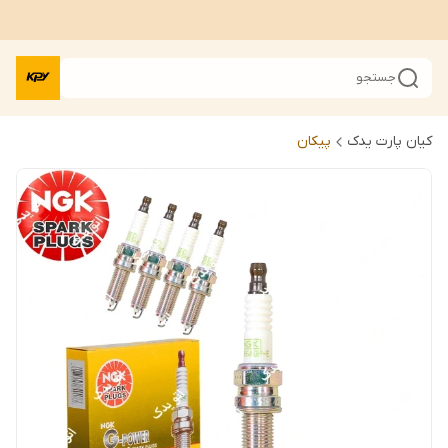
جستجو
کیان پارت یدک
پیکان