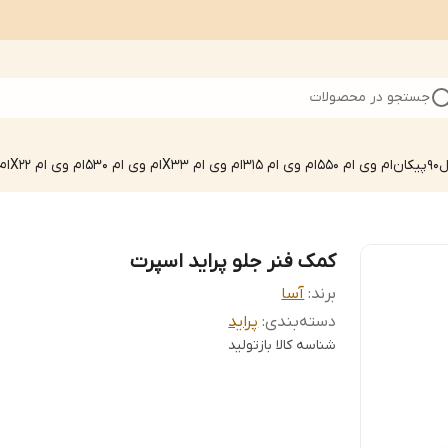
جستجو در محصولات
90
پیکان
ام وی ام 550
ام وی ام 315
ام وی ام X33
ام وی ام 530
ام وی ام X22
ام 
کمک فنر جلو پراید اسپرت
برند:
آسا
دسته‌بندی
:
پراید
شناسه کالا
بازتولید