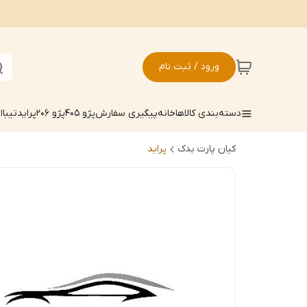
ورود / ثبت نام
دسته‌بندی کالاها
خانه
پیگیری سفارش
پژو 405
پژو 206
پراید
تیبا
ال
کیان پارت یدک
پراید