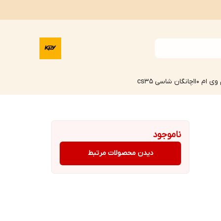
وی ام 110
چانگان شاسی cs35
ناموجود
دیدن محصولات مرتبط