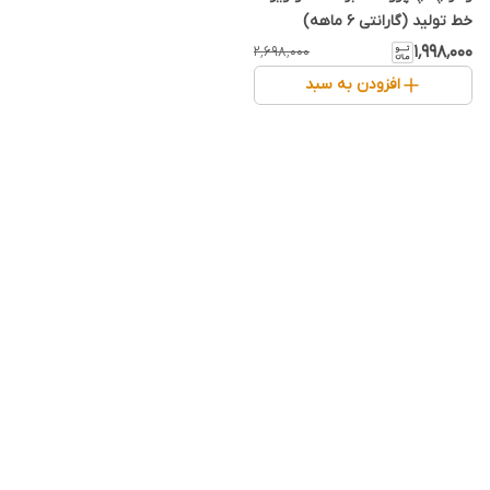
خط تولید (گارانتی 6 ماهه)
۱٬۹۹۸٬۰۰۰
۲٬۶۹۸٬۰۰۰
افزودن به سبد