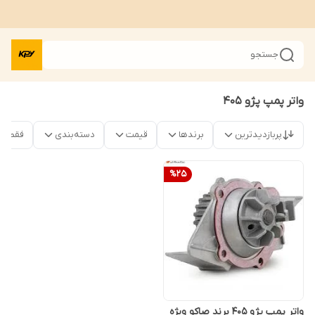
جستجو
واتر پمپ پژو 405
پربازدیدترین
برندها
قیمت
دسته‌بندی
فقط م
%
25
واتر پمپ پژو 405 برند صاکو ویژه