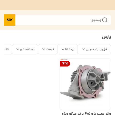
جستجو
پارس
پربازدیدترین
برندها
قیمت
دسته‌بندی
فقط م
%
25
واتر پمپ پژو 405 برند صاکو ویژه