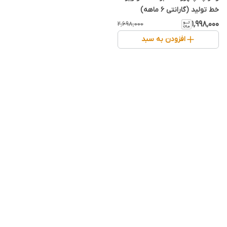
خط تولید (گارانتی 6 ماهه)
۱٬۹۹۸٬۰۰۰
۲٬۶۹۸٬۰۰۰
افزودن به سبد